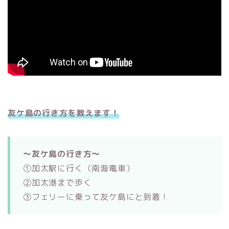
友ケ島の行き方を教えます！
～友ケ島の行き方～
①加太駅に行く（南海電車）
②加太港まで歩く
③フェリーに乗って友ケ島にと到着！