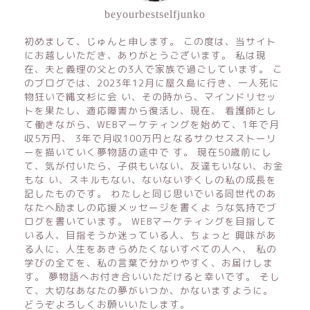
beyourbestselfjunko
初めまして、じゅんと申します。 この度は、当サイト
にお越しいただき、ありがとうございます。 私は現
在、夫と義理の父との3人で家族で過ごしています。 こ
のブログでは、2023年12月に屋久島に行き、一人死に
物狂いで縄文杉に会 い、その時から、マインドリセッ
トを果たし、適応障害から復活し、現在、 看護師とし
て働きながら、WEBマーケティングを始めて、1年で月
収5万円、 3年で月収100万円となるサクセスストーリ
ーを描いていく夢物語の途中で す。 現在50歳前にし
て、気が付いたら、子供もいない、友達もいない、お金
もな い、スキルもない、ないないずくしの私の成長を
記したものです。 わたしと同じ思いでいる同世代のあ
なたへ励ましの応援メッセージを書くよ うな気持でブ
ログを書いています。 WEBマーケティングを目指して
いる人、目指そうか迷っている人、ちょっと 興味があ
る人に、人生をあきらめたくないすべての人へ、 私の
学びの全てを、私の言葉で分かりやすく、お届けしま
す。 夢物語へお付き合いいただけると幸いです。 そし
て、大切なあなたの夢がいつか、かないますように。
どうぞよろしくお願いいたします。